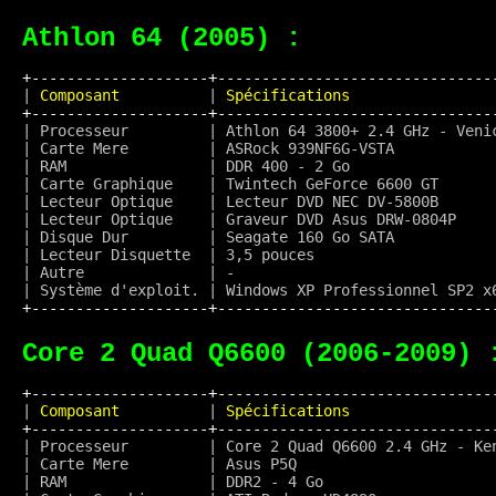
Athlon 64 (2005) :
+--------------------+-------------------------------
|
 Composant          
|
 Spécifications                
+--------------------+-------------------------------
| Processeur         | Athlon 64 3800+ 2.4 GHz - Veni
| Carte Mere         | ASRock 939NF6G-VSTA           
| RAM                | DDR 400 - 2 Go                
| Carte Graphique    | Twintech GeForce 6600 GT      
| Lecteur Optique    | Lecteur DVD NEC DV-5800B      
| Lecteur Optique    | Graveur DVD Asus DRW-0804P    
| Disque Dur         | Seagate 160 Go SATA           
| Lecteur Disquette  | 3,5 pouces                    
| Autre              | -                             
+--------------------+-------------------------------
Core 2 Quad Q6600 (2006-2009) 
+--------------------+-------------------------------
|
 Composant          
|
 Spécifications                
+--------------------+-------------------------------
| Processeur         | Core 2 Quad Q6600 2.4 GHz - Ke
| Carte Mere         | Asus P5Q                      
| RAM                | DDR2 - 4 Go                   