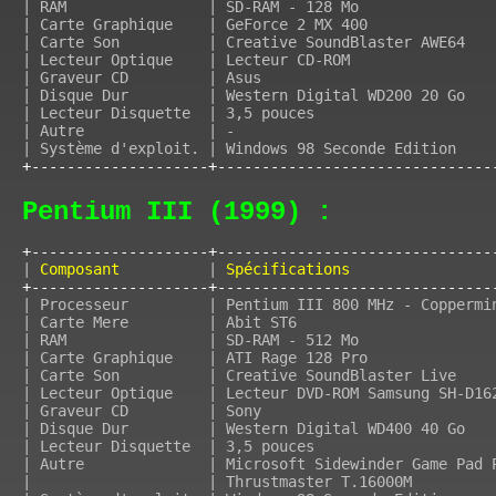
| RAM                | SD-RAM - 128 Mo               
| Carte Graphique    | GeForce 2 MX 400              
| Carte Son          | Creative SoundBlaster AWE64   
| Lecteur Optique    | Lecteur CD-ROM                
| Graveur CD         | Asus                          
| Disque Dur         | Western Digital WD200 20 Go   
| Lecteur Disquette  | 3,5 pouces                    
| Autre              | -                             
+--------------------+-------------------------------
Pentium III (1999) :
+--------------------+-------------------------------
|
 Composant          
|
 Spécifications                
+--------------------+-------------------------------
| Processeur         | Pentium III 800 MHz - Coppermi
| Carte Mere         | Abit ST6                      
| RAM                | SD-RAM - 512 Mo               
| Carte Graphique    | ATI Rage 128 Pro              
| Carte Son          | Creative SoundBlaster Live    
| Lecteur Optique    | Lecteur DVD-ROM Samsung SH-D16
| Graveur CD         | Sony                          
| Disque Dur         | Western Digital WD400 40 Go   
| Lecteur Disquette  | 3,5 pouces                    
| Autre              | Microsoft Sidewinder Game Pad 
|                    | Thrustmaster T.16000M         