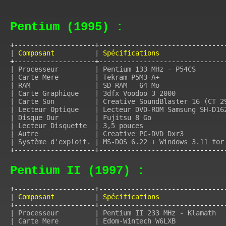
Pentium (1995) :
+--------------------+-------------------------------
|
 Composant          
|
 Spécifications                
+--------------------+-------------------------------
| Processeur         | Pentium 133 MHz - P54CS       
| Carte Mere         | Tekram P5M3-A+                
| RAM                | SD-RAM - 64 Mo                
| Carte Graphique    | 3dfx Voodoo 3 2000            
| Carte Son          | Creative SoundBlaster 16 (CT 2
| Lecteur Optique    | Lecteur DVD-ROM Samsung SH-D16
| Disque Dur         | Fujitsu 8 Go                  
| Lecteur Disquette  | 3,5 pouces                    
| Autre              | Creative PC-DVD Dxr3          
+--------------------+-------------------------------
Pentium II (1997) :
+--------------------+-------------------------------
|
 Composant          
|
 Spécifications                
+--------------------+-------------------------------
| Processeur         | Pentium II 233 MHz - Klamath  
| Carte Mere         | Edom-Wintech W6LXB            