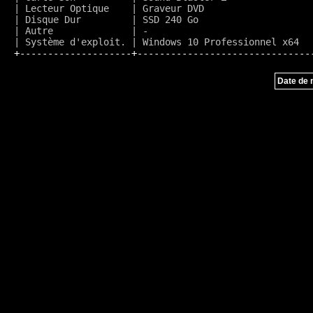
| Lecteur Optique    | Graveur DVD                   
| Disque Dur         | SSD 240 Go                    
| Autre              | -                             
+--------------------+-------------------------------
Date de m