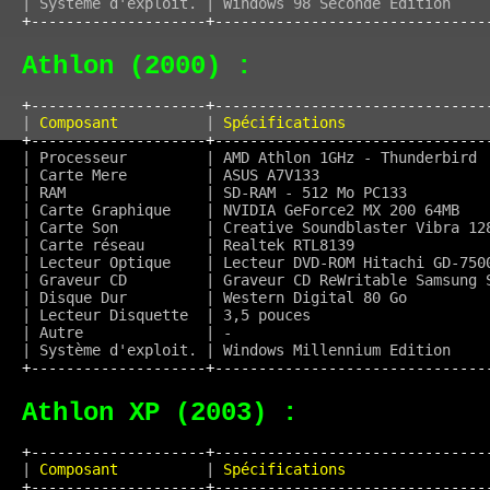
+--------------------+-------------------------------
Athlon (2000) :
+--------------------+-------------------------------
|
 Composant          
|
 Spécifications                
+--------------------+-------------------------------
| Processeur         | AMD Athlon 1GHz - Thunderbird 
| Carte Mere         | ASUS A7V133                   
| RAM                | SD-RAM - 512 Mo PC133         
| Carte Graphique    | NVIDIA GeForce2 MX 200 64MB   
| Carte Son          | Creative Soundblaster Vibra 12
| Carte réseau       | Realtek RTL8139               
| Lecteur Optique    | Lecteur DVD-ROM Hitachi GD-750
| Graveur CD         | Graveur CD ReWritable Samsung 
| Disque Dur         | Western Digital 80 Go         
| Lecteur Disquette  | 3,5 pouces                    
| Autre              | -                             
+--------------------+-------------------------------
Athlon XP (2003) :
+--------------------+-------------------------------
|
 Composant          
|
 Spécifications                
+--------------------+-------------------------------