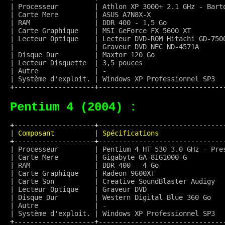
| Processeur         | Athlon XP 3000+ 2.1 GHz - Bart
| Carte Mere         | ASUS A7N8X-X                  
| RAM                | DDR 400 - 1,5 Go              
| Carte Graphique    | MSI GeForce FX 5600 XT        
| Lecteur Optique    | Lecteur DVD-ROM Hitachi GD-750
|                    | Graveur DVD NEC ND-4571A      
| Disque Dur         | Maxtor 120 Go                 
| Lecteur Disquette  | 3,5 pouces                    
| Autre              | -                             
+--------------------+-------------------------------
Pentium 4 (2004) :
+--------------------+-------------------------------
|
 Composant          
|
 Spécifications                
+--------------------+-------------------------------
| Processeur         | Pentium 4 HT 530 3.0 GHz - Pre
| Carte Mere         | Gigabyte GA-8IG1000-G         
| RAM                | DDR 400 - 4 Go                
| Carte Graphique    | Radeon 9600XT                 
| Carte Son          | Creative SoundBlaster Audigy  
| Lecteur Optique    | Graveur DVD                   
| Disque Dur         | Western Digital Blue 360 Go   
| Autre              | -                             
+--------------------+-------------------------------