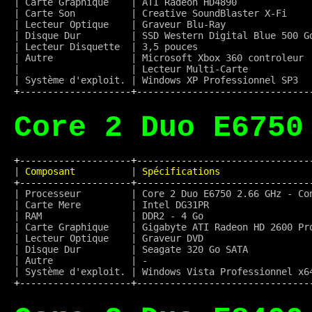
| Carte Graphique    | ATI Radeon HD4890             
| Carte Son          | Creative SoundBlaster X-Fi    
| Lecteur Optique    | Graveur Blu-Ray               
| Disque Dur         | SSD Western Digital Blue 500 G
| Lecteur Disquette  | 3,5 pouces                    
| Autre              | Microsoft Xbox 360 controleur 
|                    | Lecteur Multi-Carte           
+--------------------+-------------------------------
Core 2 Duo E6750
+--------------------+-------------------------------
|
 Composant          
|
 Spécifications                
+--------------------+-------------------------------
| Processeur         | Core 2 Duo E6750 2.66 GHz - Co
| Carte Mere         | Intel DG31PR                  
| RAM                | DDR2 - 4 Go                   
| Carte Graphique    | Gigabyte ATI Radeon HD 2600 Pr
| Lecteur Optique    | Graveur DVD                   
| Disque Dur         | Seagate 320 Go SATA           
| Autre              | -                             
+--------------------+-------------------------------