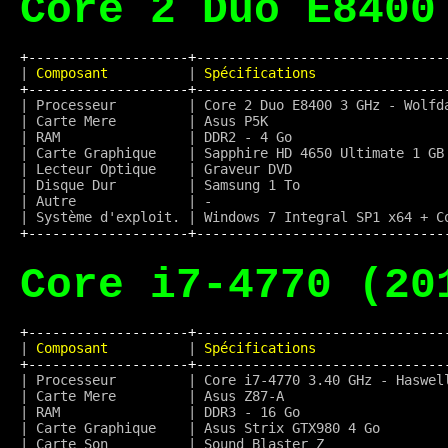
Core 2 Duo E8400
+--------------------+-------------------------------
|
 Composant          
|
 Spécifications                
+--------------------+-------------------------------
| Processeur         | Core 2 Duo E8400 3 GHz - Wolfd
| Carte Mere         | Asus P5K                      
| RAM                | DDR2 - 4 Go                   
| Carte Graphique    | Sapphire HD 4650 Ultimate 1 GB
| Lecteur Optique    | Graveur DVD                   
| Disque Dur         | Samsung 1 To                  
| Autre              | -                             
+--------------------+-------------------------------
Core i7-4770 (20
+--------------------+-------------------------------
|
 Composant          
|
 Spécifications                
+--------------------+-------------------------------
| Processeur         | Core i7-4770 3.40 GHz - Haswel
| Carte Mere         | Asus Z87-A                    
| RAM                | DDR3 - 16 Go                  
| Carte Graphique    | Asus Strix GTX980 4 Go        
| Carte Son          | Sound Blaster Z               